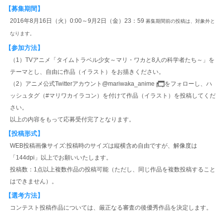
【募集期間】
2016年8月16日（火）0:00～9月2日（金）23：59
募集期間前の投稿は、対象外と
なります。
【参加方法】
（1）TVアニメ「タイムトラベル少女～マリ・ワカと8人の科学者たち～」を
テーマとし、自由に作品（イラスト）をお描きください。
（2）アニメ公式Twitterアカウント
@mariwaka_anime
をフォローし、ハ
ッシュタグ（#マリワカイラコン）を付けて作品（イラスト）を投稿してくだ
さい。
以上の内容をもって応募受付完了となります。
【投稿形式】
WEB投稿画像サイズ:投稿時のサイズは縦横含め自由ですが、解像度は
「144dpi」以上でお願いいたします。
投稿数：1点以上複数作品の投稿可能（ただし、同じ作品を複数投稿すること
はできません）。
【選考方法】
コンテスト投稿作品については、厳正なる審査の後優秀作品を決定します。